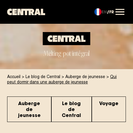
EN
FR
OUVRIR LE MENU
Melting-pot intégral
Accueil
>
Le blog de Central
>
Auberge de jeunesse
>
Qui
peut dormir dans une auberge de jeunesse
Auberge
Le blog
Voyage
de
de
jeunesse
Central