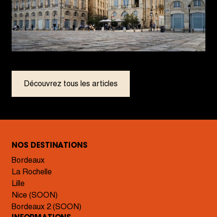
Découvrez tous les articles
NOS DESTINATIONS
Bordeaux
La Rochelle
Lille
Nice (SOON)
Bordeaux 2 (SOON)
INFORMATIONS