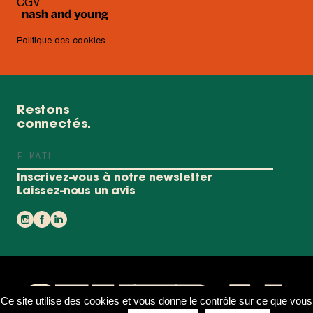
CGV
Politique des cookies
Restons
connectés.
Votre
e-
mail
Laissez-nous un avis
Instagram
Facebook
Linkedin
Ce site utilise des cookies et vous donne le contrôle sur ce que vous