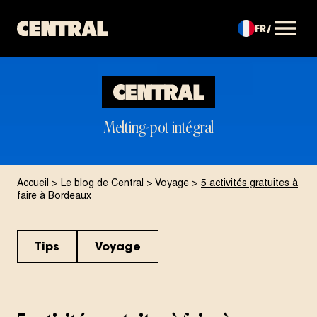
FR
OUVRIR LE MENU
Melting-pot intégral
Accueil
>
Le blog de Central
>
Voyage
>
5 activités gratuites à
faire à Bordeaux
Tips
Voyage