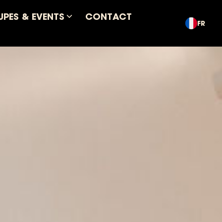
PES & EVENTS
CONTACT
FR
Ouvrir
le
sous-
menu