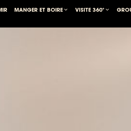
MIR
MANGER ET BOIRE
VISITE 360°
GROU
Ouvrir
Ouvrir
le
le
sous-
sous-
menu
menu