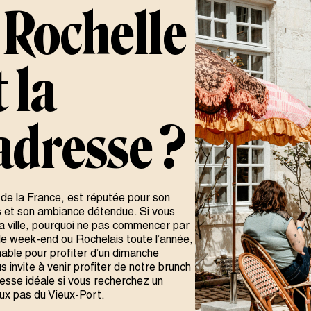
 Rochelle
 la
adresse ?
t de la France, est réputée pour son
s et son ambiance détendue. Si vous
la ville, pourquoi ne pas commencer par
e week-end ou Rochelais toute l’année,
able pour profiter d’un dimanche
s invite à venir profiter de notre brunch
resse idéale si vous recherchez un
eux pas du Vieux-Port.