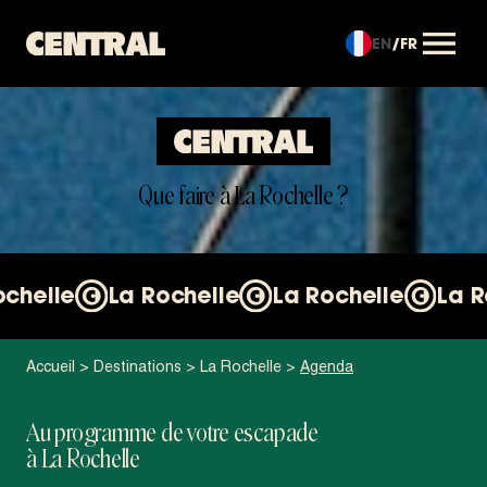
EN
FR
OUVRIR LE MENU
Que faire à La Rochelle ?
ochelle
La Rochelle
La Rochelle
La R
Accueil
>
Destinations
>
La Rochelle
>
Agenda
Au programme de votre escapade
à La Rochelle